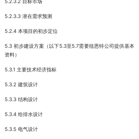
5.2.3.2 目标市场
5.2.3.3 潜在需求预测
5.2.4 本项目的初步定位
5.3 初步建设方案（以下5.3至5.7需要纽恩特公司提供基本
资料）
5.3.1 主要技术经济指标
5.3.2 建筑设计
5.3.3 结构设计
5.3.4 给排水设计
5.3.5 电气设计