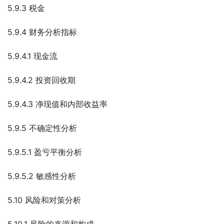
5.9.3 税金
5.9.4 财务分析指标
5.9.4.1 现金流
5.9.4.2 投资回收期
5.9.4.3 净现值和内部收益率
5.9.5 不确定性分析
5.9.5.1 盈亏平衡分析
5.9.5.2 敏感性分析
5.10 风险和对策分析