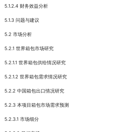
5.1.2.4 财务效益分析
5.1.3 问题与建议
5.2 市场分析
5.2.1 世界箱包市场研究
5.2.1.1 世界箱包供给情况研究
5.2.1.2 世界箱包需求情况研究
5.2.2 中国箱包出口情况研究
5.2.3 本项目箱包市场需求预测
5.2.3.1 市场细分