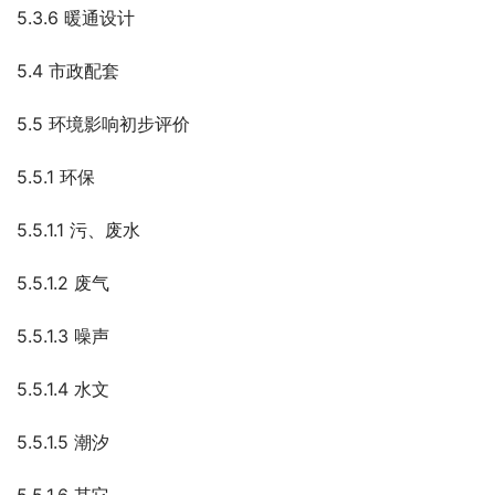
5.3.6 暖通设计
5.4 市政配套
5.5 环境影响初步评价
5.5.1 环保
5.5.1.1 污、废水
5.5.1.2 废气
5.5.1.3 噪声
5.5.1.4 水文
5.5.1.5 潮汐