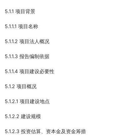
5.1.1 项目背景
5.1.1.1 项目名称
5.1.1.2 项目法人概况
5.1.1.3 报告编制依据
5.1.1.4 项目建设必要性
5.1.2 项目概况
5.1.2.1 项目建设地点
5.1.2.2 建设规模
5.1.2.3 投资估算、资本金及资金筹措