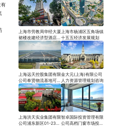
没有
流
药
上海市劳教局华经大厦
上海市杨浦区五角场镇
裙楼改建经济型酒店可
十五五经济发展规划
研
上海远天控股集团有限
金大元(上海)有限公司
公司奉贤物流基地可行
人力资源管理规划咨询
性研究
上海洪天实业集团有限
智卓国际投资管理有限
公司浦东新区01-23地
公司高档门窗市场投资
块合资项目项建
机会研究