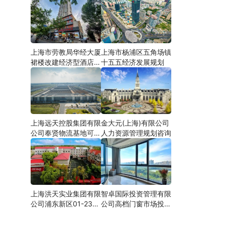
上海市劳教局华经大厦
上海市杨浦区五角场镇
裙楼改建经济型酒店可
十五五经济发展规划
研
上海远天控股集团有限
金大元(上海)有限公司
公司奉贤物流基地可行
人力资源管理规划咨询
性研究
上海洪天实业集团有限
智卓国际投资管理有限
公司浦东新区01-23地
公司高档门窗市场投资
块合资项目项建
机会研究