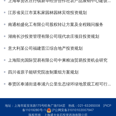
上海奉贤区庄行镇新华经济合作社农产品展销中心建设工程可研
江苏省吴江市某私家园林园林宾馆投资规划
南通柏盛化工有限公司股权转让方案及全程顾问服务
湖南长沙投资管理有限公司现代农庄项目投资规划
意大利某公司福建晋江综合地产投资规划
上海阳光国际贸易有限公司中柬粮油贸易投资机会研究
四川省原子能研究院改制重组方案规划
奉贤区奉浦街道奉浦六公里生态绿环绿地景观工程可行性研究
地址：上海市延安东路175号旺角广场15A层 热线：021-63265008
沪ICP
备11019280号-1
沪公网安备31010102007947
版权所有 上海盛大金石投资咨询有限公司