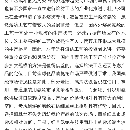
纺工艺成本低无污染的优势越来越受到市场的重视，国际上
也有不少国家一直在进行熔纺工艺的产业化推进，杜邦公司
已在全球申请了很多熔纺专利，准备投资生产熔纺氨纶。虽
然熔纺工艺有着较大的发展前景，但是，国内外熔纺氨纶的
工艺一直处于小规模的生产状态，还未占据市场应有的地
位，这主要与熔纺工艺的成熟性有关，使其未能形成大规模
的生产格局，因此，对于选择熔纺工艺的投资者来讲，还要
注重投资策略和风险防范，国内几家干法工艺厂分期投产逐
步扩大规模的方法是值得借鉴的。选择熔法工艺还要考虑产
品的定位，目前全球低品质氨纶市场严重供过于求，我国氨
纶市场情况也是如此，部分老旧、属淘汰设备仍在使用，袜
用、普通服装用氨纶市场竞争相对激烈，而超细、针织用氨
纶供应进口依赖度较高，产品的价格也相对具有较大的利润
空间。考虑到熔纺氨纶在纺细旦丝上相对具有优势，因此，
选择细旦丝不失为熔纺氨纶产品的优选市场，目前细旦市场
需求相对偏低，但是，细旦氨纶在服用面料上的需求潜力较