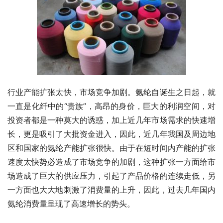
行业产能扩张太快，市场竞争加剧。氨纶自诞生之日起，就
一直是化纤中的“贵族”，高昂的身价，巨大的利润空间，对
投资者都是一种莫大的诱惑，加上近几年市场需求的快速增
长，更是吸引了大批资金进入，因此，近几年我国及周边地
区和国家的氨纶产能扩张很快。由于在短时间内产能的扩张
速度太快势必造成了市场竞争的加剧，这种扩张一方面给市
场造成了巨大的供应压力，引起了产品价格的连续走低，另
一方面也大大地刺激了消费量的上升，因此，过去几年国内
氨纶消费量呈现了高速增长的势头。