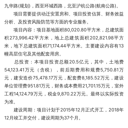
九华路(规划)，西至环城西路，北至沪杭公路(航南公路)。
　　项目需要
提供动迁安置房
和
、项目投资估算、财务效益
分析、
及投资风险防范等方面的专业服务。
　　项目内容：项目基地面积80,020.80平方米，总建筑面
积273,996.42平方米，地上总建筑面积202,821.98平方
米，地下总建筑面积71,174.44平方米。主要建设内容有13
幢高层住宅及其他配套用房。
　　总投资：本项目投资总额20.5亿元，其中，土地费
54,123.41万元（含税），前后期费用和规费5,750.81万
元，建安造价75,478.17万元，配套费8,185.52万元，建设
单位管理费951.81万元，财务成本费用21,701.15万元，室外
工程14,124.79万元，税金9,870.22万元。最终以实际投资
为准。
　　建设周期：项目计划于2015年12月正式开工，2018年
12月竣工并交付，建设周期为37个月。 