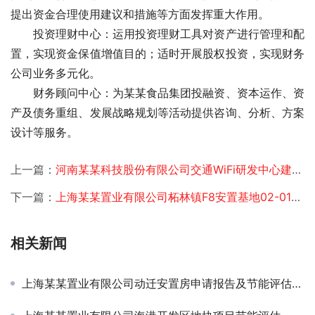
提出资金合理使用建议和措施等方面发挥重大作用。
　　投资理财中心：运用投资理财工具对资产进行管理和配
置，实现资金保值增值目的；适时开展股权投资，实现财务
公司业务多元化。
　　财务顾问中心：为某某食品集团投融资、资本运作、资
产及债务重组、发展战略规划等活动提供咨询、分析、方案
设计等服务。 
上一篇：
河南某某科技股份有限公司交通WiFi研发中心建设项目可行性研究
下一篇：
上海某某置业有限公司柘林镇F8安置基地02-01地块项目申请报告
相关新闻
上海某某置业有限公司动迁安置房申请报告及节能评估项目签约