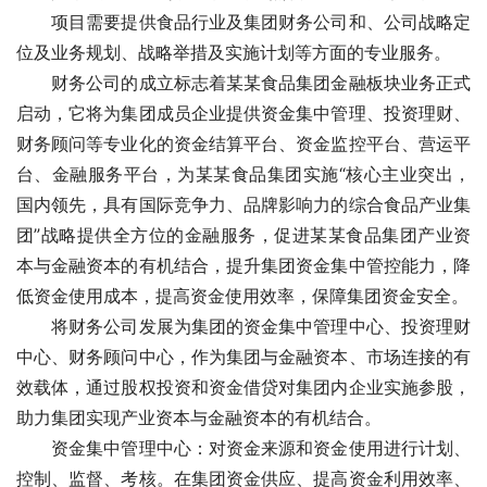
　　项目需要
提供食品行业及集团财务公司
和
、公司战略定
位及业务规划、战略举措及实施计划等方面的专业服务。
　　财务公司的成立标志着某某食品集团金融板块业务正式
启动，它将为集团成员企业提供资金集中管理、投资理财、
财务顾问等专业化的资金结算平台、资金监控平台、
营运平
台、金融服务平台，为某某食品集团实施“核心主业突出，
国内领先，具有国际竞争力、品牌影响力的综合食品产业集
团”战略提供全方位的金融服务，促进某某食品集团产业资
本与金融资本的有机结合，提升集团资金集中管控能力，降
低资金使用成本，提高资金使用效率，保障集团资金安全。
　　将财务公司发展为集团的资金集中管理中心、投资理财
中心、财务顾问中心，作为集团与金融资本、市场连接的有
效载体，通过股权投资和资金借贷对集团内企业实施参股，
助力集团实现产业资本与金融资本的有机结合。
　　资金集中管理中心：对资金来源和资金使用进行计划、
控制、监督、考核。在集团资金供应、提高资金利用效率、