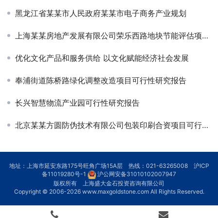
黑龙江省某某市人民政府某某市电子商务产业规划
上海某某房地产发展有限公司荣乐西路地块节能评估项目签约
优化文化产品和服务供给 以文化赋能经济社会发展
奉浦街道陈桥路绿化调整改造项目可行性研究报告
长兴智慧物流产业园可行性研究报告
北京某某方圆防伪技术有限公司包装印刷合资项目可行性研究项目签约
地址：上海市延安东路175号旺角广场15A层 热线：021-63265008
沪ICP
备11019280号-1
沪公网安备31010102007947
版权所有 上海盛大金石投资咨询有限公司
Copyright © 2006-2026
www.maxgoldstone.com
All Rights Reserved.