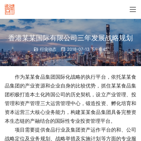
香港某某国际有限公司三年发展战略规划
行业动态
2018-07-13 下午6:45
　　作为某某食品集团国际化战略的执行平台，依托某某食
品集团的产业资源和企业自身的比较优势，抓住某某食品集
团积极打造本土化跨国公司的历史契机，设立产业管理、投
管理和资产管理三大运营管理中心，锻造投资
、孵化培育和
资本运营三大核心业务能力，构建某某食品集团具备完整资
本生态链的产融结合的国际性专业投资管理平台。
　　项目需要
提供食品行业及集团资产运作平台的
和
、公司
战略定位及业务规划、战略举措及实施计划等方面的专业服