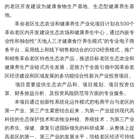
的老区开发建设为健康食物生产基地、生态型健康养生基
地。
　　革命老区生态农业和健康养生产业化项目计划在500个
革命老区内开发建设生态农场和健康养生中心，通过内嵌专
业性和独创性“天地人三才健康食疗养生模式”的专业电子商
务平台，采用线上和线下销售相结合的O2O经营模式，推广
和销售革命老区特色生态农产品，推进目标老区生态农业和
健康养生产业链式共生发展，是致力于全面引领中国革命老
区经济建设和区域发展的多功能综合性新兴产业投资项目。
　　项目需要
提供生态农产品
和
、项目规划、项目投资估
算、财务效益分析、
及投资风险防范等方面的专业服务。
　　本项目通过创新性系统化运作模式把电商平台与老区的
第一产业、第三产生紧密结合起来，为第一产业提供现代高
科技的生态保护技术和农牧业种植、养殖技术，为第三产业
的养生、保健、康复引进国际领先的科研成果，从整体上提
高老区的第一、第三产业的发展水平，培植老区经济可持续