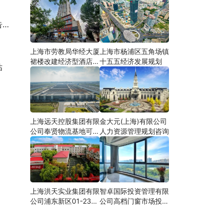
约
上海市劳教局华经大厦
上海市杨浦区五角场镇
裙楼改建经济型酒店可
十五五经济发展规划
估
研
上海远天控股集团有限
金大元(上海)有限公司
公司奉贤物流基地可行
人力资源管理规划咨询
性研究
上海洪天实业集团有限
智卓国际投资管理有限
公司浦东新区01-23地
公司高档门窗市场投资
块合资项目项建
机会研究