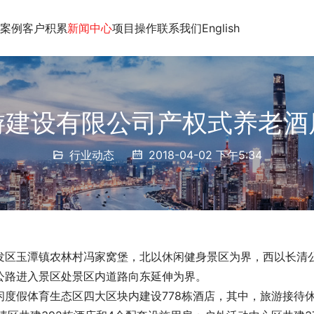
案例
客户积累
新闻中心
项目操作
联系我们
English
游建设有限公司产权式养老酒
行业动态
2018-04-02 下午5:34
发区玉潭镇农林村冯家窝堡，北以休闲健身景区为界，西以长清
公路进入景区处景区内道路向东延伸为界。
度假体育生态区四大区块内建设778栋酒店，其中，旅游接待