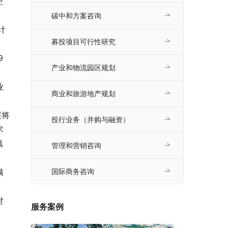
空
碳中和方案咨询
计
募投项目可行性研究
9
产业和物流园区规划
业
商业和旅游地产规划
展将
投行业务（并购与融资）
术
具
管理和营销咨询
满
国际商务咨询
对
服务案例