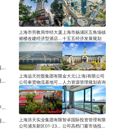
上海市劳教局华经大厦
上海市杨浦区五角场镇
裙楼改建经济型酒店可
十五五经济发展规划
研
约
上海远天控股集团有限
金大元(上海)有限公司
约
公司奉贤物流基地可行
人力资源管理规划咨询
性研究
约
上海洪天实业集团有限
智卓国际投资管理有限
约
公司浦东新区01-23地
公司高档门窗市场投资
块合资项目项建
机会研究