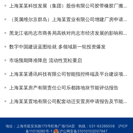
上海某某科技发展（集团）股份有限公司胶带橡胶厂搬迁节能分析报告项目签约
（英属维尔京群岛）上海某置业有限公司增建厂房申请报告项目签约
黑龙江省尚志市商务局高铁对尚志市经济发展的影响和对策研究报告
数字中国建设蓝图绘就 多领域新一轮投资爆发
市场预期降准降息 流动性宽松重启
上海某某通讯科技有限公司智能指控终端及平台建设项目可研-定增
上海某某房产有限责任公司乐都路地块节能评估报告
上海某某置地有限公司配套动迁安置房申请报告及节能评估项目签约
地址：上海市延安东路175号旺角广场15A层 热线：021-63265008
沪ICP
备11019280号-1
沪公网安备31010102007947