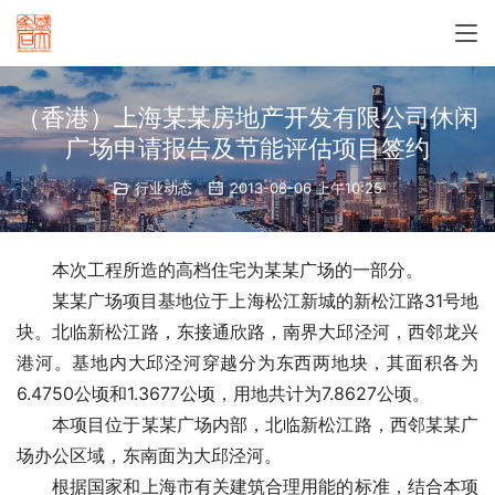
（香港）上海某某房地产开发有限公司休闲
广场申请报告及节能评估项目签约
行业动态
2013-08-06 上午10:25
　　本次工程所造的高档住宅为某某广场的一部分。
　　某某广场项目基地位于上海松江新城的新松江路31号地
块。北临新松江路，东接通欣路，南界大邱泾河，西邻龙兴
港河。基地内大邱泾河穿越分为东西两地块，其面积各为
6.4750公顷和1.3677公顷，用地共计为7.8627公顷。
　　本项目位于某某广场内部，北临新松江路，西邻某某广
场办公区域，东南面为大邱泾河。
　　根据国家和上海市有关建筑合理用能的标准，结合本项