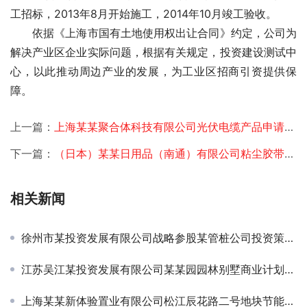
工招标，2013年8月开始施工，2014年10月竣工验收。
　　依据《上海市国有土地使用权出让合同》约定，公司为
解决产业区企业实际问题，根据有关规定，投资建设测试中
心，以此推动周边产业的发展，为工业区招商引资提供保
障。 
上一篇：
上海某某聚合体科技有限公司光伏电缆产品申请报告及节能评估项目签约
下一篇：
（日本）某某日用品（南通）有限公司粘尘胶带产品申请报告及节能评估项目签约
相关新闻
徐州市某投资发展有限公司战略参股某管桩公司投资策略咨询项目签约
江苏吴江某投资发展有限公司某某园园林别墅商业计划书项目签约
上海某某新体验置业有限公司松江辰花路二号地块节能评估报告