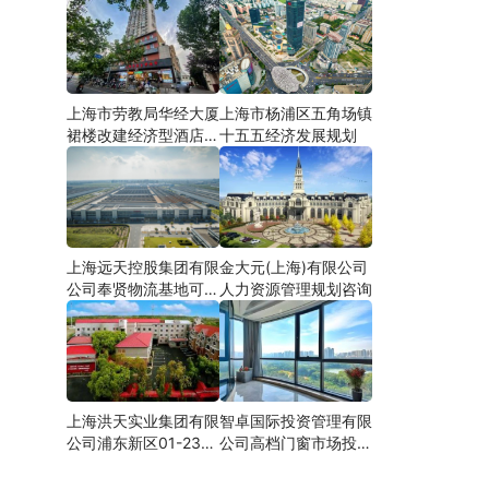
上海市劳教局华经大厦
上海市杨浦区五角场镇
裙楼改建经济型酒店可
十五五经济发展规划
研
上海远天控股集团有限
金大元(上海)有限公司
公司奉贤物流基地可行
人力资源管理规划咨询
性研究
上海洪天实业集团有限
智卓国际投资管理有限
公司浦东新区01-23地
公司高档门窗市场投资
块合资项目项建
机会研究