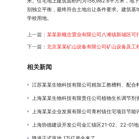
米。住宅地上建筑面积约为156,982.6平方米，
别独立平衡，最终符合土地出让条件要求。建筑基
学校用地。 
上一篇：
某某新概念置业有限公司八滩镇新城区可
下一篇：
北京某某矿山设备有限公司矿山设备及工
相关新闻
江苏某某生物科技有限公司精加工教槽料、配合料、预混料项目可研-
上海某某生物科技有限责任公司植物生长调节剂资金申请项目
上海某某企业发展有限公司青村镇住宅项目节能评估
上海协德建设开发公司金汇镇区21-02、22-01地块动迁安置房申请
降准正式落地 1万亿资金来了