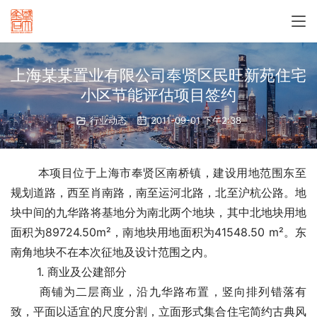
上海某某置业有限公司奉贤区民旺新苑住宅
小区节能评估项目签约
行业动态
2011-09-01 下午2:38
　　 本项目位于上海市奉贤区南桥镇，建设用地范围东至
规划道路，西至肖南路，南至运河北路，北至沪杭公路。地
块中间的九华路将基地分为南北两个地块，其中北地块用地
面积为89724.50m²，南地块用地面积为41548.50 m²。东
南角地块不在本次征地及设计范围之内。
　　 1. 商业及公建部分
　　 商铺为二层商业，沿九华路布置，竖向排列错落有
致，平面以适宜的尺度分割，立面形式集合住宅简约古典风