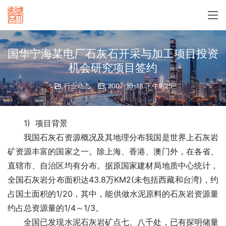
国华宁海某电厂石灰石开采与加工项目投资
机会研究项目签约
行业动态
2007-10-18 下午9:25
　　1)  项目背景
　　我国石灰石资源概况及其地理分布我国是世界上石灰岩
矿资源丰富的国家之一。除上海、香港、澳门外，在各省、
直辖市、自治区均有分布。据原国家建材局地质中心统计，
全国石灰岩分布面积达43.8万KM2(未包括西藏和台湾)，约
占国土面积的1/20，其中，能供做水泥原料的石灰岩资源量
约占总资源量的1/4～1/3。
　　全国已发现水泥石灰岩矿点七、八千处，已有探明储量