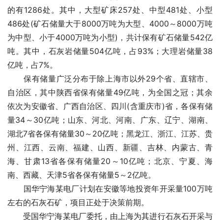
的有1286处。其中，大型矿床257处、中型481处、小型
486处(矿石储量大于8000万吨为大型、4000～8000万吨
为中型、小于4000万吨为小型)，共计保有矿石储量542亿
吨。其中，石灰岩储量504亿吨，占93%；大理岩储量38
亿吨，占7%。
　　保有储量广泛分布于除上海市以外29个省、直辖市、
自治区，其中陕西省保有储量49亿吨，为全国之冠；其余
依次为安徽省、广西自治区、四川(含重庆市)省，各保有储
量34～30亿吨；山东、河北、河南、广东、辽宁、湖南、
湖北7省各保有储量30～20亿吨；黑龙江、浙江、江苏、贵
州、江西、云南、福建、山西、新疆、吉林、内蒙古、青
海、甘肃13省各保有储量20～10亿吨；北京、宁夏、海
南、西藏、天津5省各保有储量5～2亿吨。
　　国华宁海某电厂计划在安徽等地投资年开采量100万吨
左右的石灰石矿，项目正处于决策前期。
　　受国华宁海某电厂委托，由上海
为其进行石灰石开采与