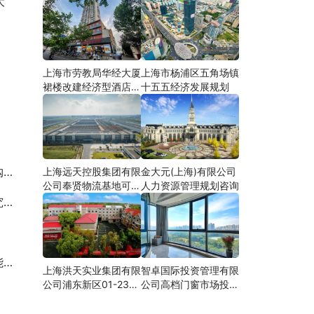
大
上海市劳教局华经大厦
上海市杨浦区五角场镇
裙楼改建经济型酒店可
十五五经济发展规划
研
议
上海远天控股集团有限
金大元(上海)有限公司
公司奉贤物流基地可行
人力资源管理规划咨询
性研究
约
约
上海洪天实业集团有限
智卓国际投资管理有限
公司浦东新区01-23地
公司高档门窗市场投资
块合资项目项建
机会研究