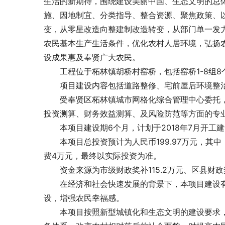
生活的新期待，围绕建设美丽中国、生态文明的总体
施、因地制宜、分类指导、整合资源、聚焦政策、
变，从零星改造向整建制改造转变，从部门单一发
农民基本生产生活条件，优化农村人居环境，弘扬
设成果惠及奉贤广大农民。
　　工程位于柘林镇胡桥村窑桥，包括窑桥1-8组8
　　项目建设内容包括道路整修、宅前屋后环境整
　　受奉贤区柘林镇城市网格化综合管理中心委托
投资测算、财务效益测算、
及风险防范等方面的专
　　本项目建设期6个月，计划于2018年7月开工建设
　　本项目总投资预计为人民币199.97万元，其中，
费4万元，最终以实际投资为准。
　　资金来源为市级财政奖补115.2万元、区县财政奖
　　在经济和社会快速发展的背景下，本项目建设
设，增强农民幸福感。
　　本项目按照新型城镇化和生态文明的建设要求