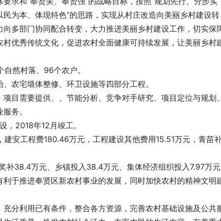
要求和“奉贤美、奉贤强”的战略目标，按照“规划先行、分步实
以民为本、体现特色”的思路，实现从村庄改造向美丽乡村建设转
力向多部门协同配合转变，大力推进美丽乡村建设工作，切实保
农村优秀传统文化，促进农村全面健康可持续发展，让美丽乡村
个自然村落、96个农户。
治、农宅墙体整修、环卫设施等四部分工程。
，项目需要
提供
、
、节能分析、竞争对手研究、项目定位与规划
业服务。
，2018年12月竣工。
建安工程费180.46万元，工程建设其他费用15.51万元，青苗
补38.4万元、乡镇投入38.4万元、集体经济组织投入7.97万
有利于推进奉贤区新农村事业的发展，同时加快农村的精神文明
，充分利用已有条件，整合各方资源，完善农村基础设施及公共