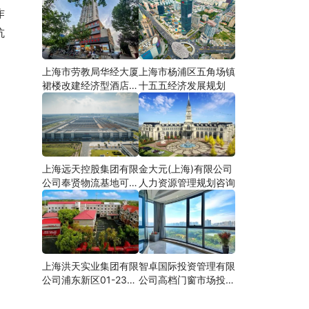
作
抗
上海市劳教局华经大厦
上海市杨浦区五角场镇
裙楼改建经济型酒店可
十五五经济发展规划
研
上海远天控股集团有限
金大元(上海)有限公司
公司奉贤物流基地可行
人力资源管理规划咨询
性研究
上海洪天实业集团有限
智卓国际投资管理有限
公司浦东新区01-23地
公司高档门窗市场投资
块合资项目项建
机会研究