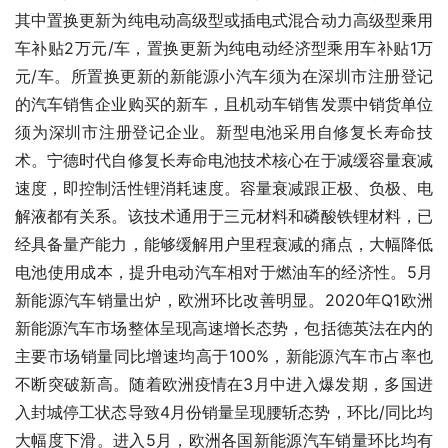
其中置换更新为纯电动高级型或插电式混合动力高级型乘用
车补贴2万元/车，置换更新为纯电动经济型乘用车补贴1万
元/车。所置换更新的新能源小汽车须为在深圳市注册登记
的汽车销售企业购买的新车，且机动车销售发票中销货单位
须为深圳市注册登记企业。新型电池采用自修复长寿命技
术。宁德时代自修复长寿命电池技术核心在于减缓容量衰减
速度，即控制活性锂消耗速度。容量衰减跟正极、负极、电
解液都有关系。该技术通用于三元材料和磷酸铁锂材料，已
经具备量产能力，能够缓解用户里程衰减的痛点，大幅降低
电池使用成本，提升电动汽车相对于燃油车的经济性。5月
新能源汽车销量出炉，欧洲环比改善明显。2020年Q1欧洲
新能源汽车市场整体呈现高速增长态势，包括德英法在内的
主要市场销量同比增速均高于100%，新能源汽车市占率也
不断突破新高。随着欧洲疫情在3月中进入爆发期，多国进
入封城停工状态导致4月份销量呈现腰斩态势，环比/同比均
大幅度下滑。进入5月，欧洲各国新能源汽车销量环比均有