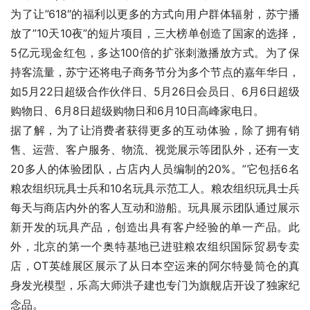
为了让”618″的福利以更多的方式向用户群体辐射，苏宁播
放了”10天10夜”的短片项目，三大榜单创造了国家的选择，
5亿元现金红包，多达100倍的扩张刺激播放方式。为了保
持客流量，苏宁还将电子商务节分为多个节点的嘉年华日，
如5月22日超级合作伙伴日、5月26日会员日、6月6日超级
购物日、6月8日超级购物日和6月10日高峰家电日。
据了解，为了让消费者获得更多的互动体验，除了拥有销
售、运营、客户服务、物流、视觉展示等团队外，还有一支
20多人的体验团队，占店内人员编制的20%。”它包括6名
粮农组织玩具士兵和10名玩具示范工人。粮农组织玩具士兵
每天与商店内外的客人互动和游船。玩具展示团队通过展示
新开发的玩具产品，创造出具有客户经验的单一产品。此
外，北京的第一个奥特基地已进驻粮农组织国际贸易专卖
店，OT英雄展区展示了从日本空运来的阿尔特曼筒仓的真
身发光模型，乐高大师洪子建也专门为旗舰店开设了独家纪
念品。 