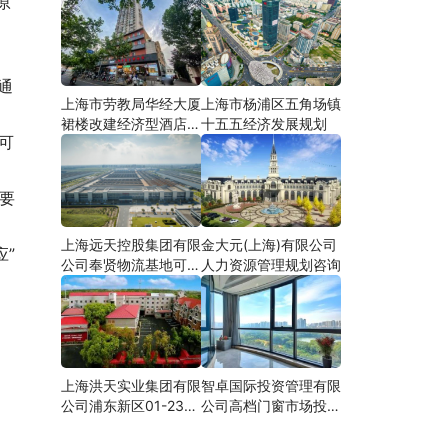
原
，
通
上海市劳教局华经大厦
上海市杨浦区五角场镇
裙楼改建经济型酒店可
十五五经济发展规划
可
研
要
。
上海远天控股集团有限
金大元(上海)有限公司
应”
公司奉贤物流基地可行
人力资源管理规划咨询
性研究
上海洪天实业集团有限
智卓国际投资管理有限
公司浦东新区01-23地
公司高档门窗市场投资
块合资项目项建
机会研究