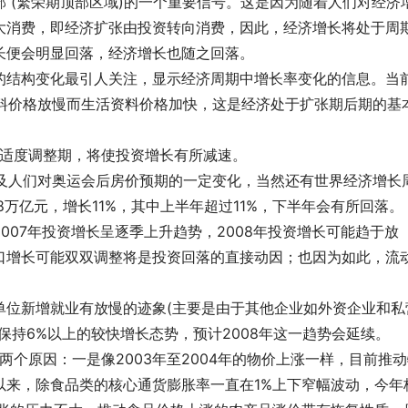
 (繁荣期顶部区域)的一个重要信号。这是因为随着人们对经济
大消费，即经济扩张由投资转向消费，因此，经济增长将处于周
长便会明显回落，经济增长也随之回落。
的结构变化最引人关注，显示经济周期中增长率变化的信息。当
产资料价格放慢而生活资料价格加快，这是经济处于扩张期后期的基
入适度调整期，将使投资增长有所减速。
素及人们对奥运会后房价预期的一定变化，当然还有世界经济增长
8万亿元，增长11%，其中上半年超过11%，下半年会有所回落。
007年投资增长呈逐季上升趋势，2008年投资增长可能趋于放
口增长可能双双调整将是投资回落的直接动因；也因为如此，流
单位新增就业有放慢的迹象(主要是由于其他企业如外资企业和私
保持6%以上的较快增长态势，预计2008年这一趋势会延续。
两个原因：一是像2003年至2004年的物价上涨一样，目前推
以来，除食品类的核心通货膨胀率一直在1%上下窄幅波动，今年