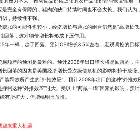
膨胀的压力不大。推动食品价格上涨的农产品涨价带有恢复性质，
应是完全有保障的，猪肉的缺口持续时间也不会太长。我们认为
年相似，持续性不强。
货膨胀的可能性也较小，经济增长与通胀的组合仍然是“高增长低
期性回落，这对物价增长将形成下压作用。
5年一样，趋于回落。预计CPI增长3.5%左右，宏观调控的目标
易顺差的预测是最难的。预计2008年出口增长将是回落的，主
增长回落的因素是美国经济增长受次级债危机的影响将趋于放慢
产能释放所产生的“外推效应”。预计2008年出口的这种“外推效
抑制这种“外推效应”过大。受以上“两减一增”因素的影响，预计
继续有所扩大，但增幅明显放慢。 
展迎来重大机遇