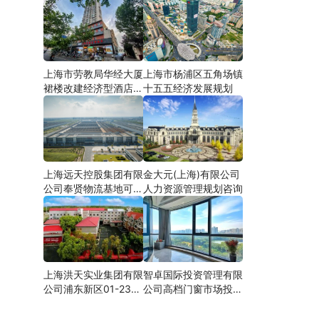
上海市劳教局华经大厦
上海市杨浦区五角场镇
裙楼改建经济型酒店可
十五五经济发展规划
研
上海远天控股集团有限
金大元(上海)有限公司
公司奉贤物流基地可行
人力资源管理规划咨询
性研究
上海洪天实业集团有限
智卓国际投资管理有限
公司浦东新区01-23地
公司高档门窗市场投资
块合资项目项建
机会研究