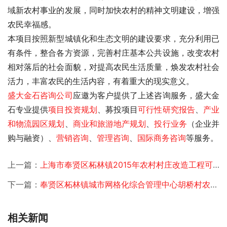
域新农村事业的发展，同时加快农村的精神文明建设，增强
农民幸福感。
本项目按照新型城镇化和生态文明的建设要求，充分利用已
有条件，整合各方资源，完善村庄基本公共设施，改变农村
相对落后的社会面貌，对提高农民生活质量，焕发农村社会
活力，丰富农民的生活内容，有着重大的现实意义。 
盛大金石
咨询公司
应邀为客户提供了
上述咨询服务，盛大金
石专业提供
项目投资规划
、募投项目
可行性研究报告
、
产业
和物流园区规划
、
商业和旅游地产规划
、
投行业务
（企业并
购与融资）、
营销咨询
、
管理咨询
、
国际商务咨询
等服务。
上一篇：
上海市奉贤区柘林镇2015年农村村庄改造工程可行性研究报告
下一篇：
奉贤区柘林镇城市网格化综合管理中心胡桥村农村村庄改造工程可行性研究
相关新闻