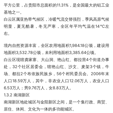
平方公里，占贵阳市总面积的11.31%，是全国最大的铝工业
基地之一。
白云区属亚热带气候区，冷暖气流交替强烈，季风高原气候
明显，夏无酷暑，冬无严寒，全区年平均气温在14℃左
右。
境内自然资源丰富，全区农用地面积1,984.18公顷，建设用
地面积3,532.78公顷，未利用地面积3,385.64公顷。
白云区现辖龚家寨、大山洞、艳山红、都拉营4个街道办事
处，32个社区居委会，辖艳山红、沙文、麦架3个镇，牛
场、都拉2个布依族民族乡，56个村民委员会。2006年末
人口18.59万人，其中，非农业人口12.06万人，农业人口
6.53万人；男9.76万人，女8.83万人。
1.3.2 南湖新区
南湖新区地处城区与金阳新区之间，是一个集行政、商贸、
居住、休闲、文化为一体的多功能城区。