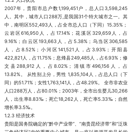
1.2.2 人口状况
2007年，贵阳市总户数1,199,451户，总人口3,598,245
人。其中，城市人口288万,是我国31个特大城市之一。其
中，南明区552,493人，占全市总人口（下同）15.35%；
云岩区616,950人，占17.14%；花溪区329,659人，占
9.16%；白云区193,663人，占5.38%；乌当区306,585
人，占8.52%；小河区141,521人，占3.93%；开阳县
422,821人，占11.75%；息烽县249,485人，占6.93%；修
文县288,912人，占8.02%；清镇市496,156人，占
13.82%。 从性别上分，男性 1,835,104人，占总人口（下
同）的51.71%；女性1,763,141人，占48.29%。 全市非农业
人口288万人，占80.01%；2003年，全市出生婴儿30,266
人，出生率8.83‰；死亡18,262人，死亡率5.33‰；自然
增长率3.5‰。
1.2.3 经济技术
贵阳是国务院确定的“黔中产业带”、“南贵昆经济带”和“泛珠