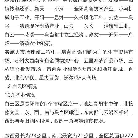
板块(即南明河文化旅游、中心城区商贸经济、花溪——清
镇旅游经济、新天——小河——金阳高新技术产业、小河机
械电子工业、开阳——息烽——久长磷化工业、扎佐——乌
当——清镇现代制药产业、白云——久长——清镇铝工业、
白云——花溪——乌当都市农业经济，修文——开阳——息
烽——清镇农业经济)。
实施大市场建设工程中，培育的铝和磷为主的生产资料市
场、贵州大西南有色金属物流中心、五里冲农产品市场、三
桥综合批发市场、市西商业街等5大市场和浙江商城、百
盛、北京华联、星力百货、沃尔玛5大商场。
1.3 白云区概况
1.3.1 基本情况
白云区是贵阳市的7个市辖区之一，地处贵阳市中部，北接
修文县，东、西、南与乌当区毗连，东南部与云岩区相邻，
西部与金阳新区相连，西部一角与清镇市接壤。
东西最长为28公里，南北最宽为20公里，全区总面积272