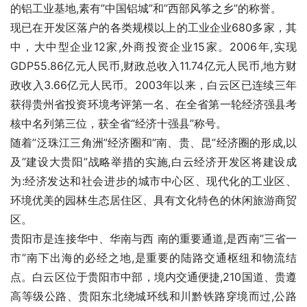
的铝工业基地,素有”中国铝城”和”西部风筝之乡”的称誉。
现已在开发区落户的各类规模以上的工业企业680多家，其
中，大中型企业12家,外商投资企业15家。2006年,实现
GDP55.86亿元人民币,财政总收入11.74亿元人民币,地方财
政收入3.66亿元人民币。2003年以来，白云区已连续三年
获得贵州省投资环境考评第一名、在全省第一轮经济强县考
核中名列第三位，获全省“经济十强县”称号。
随着”泛珠江三角洲”经济圈和”南、贵、昆”经济圈的形成,以
及”建设大贵阳”战略举措的实施,白云经济开发区将建设成
为:经济发达和社会进步的城市中心区、现代化的工业区、
环境优美的园林生态居住区、具有文化特色的休闲旅游商贸
区。
贵阳市是连接华中、华南与西 南的重要通道,是西南”三省一
市”南下出海的必经之地,是重要的陆路交通枢纽和物流结
点。白云区位于贵阳市中部，境内交通便捷,210国道、贵遵
高等级公路、贵阳东北绕城环线和川黔铁路穿境而过,公路