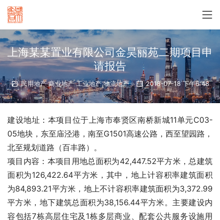
上海某某置业有限公司金昊丽苑二期项目申
请报告
民用地产 商业地产 工业地产 物流地产
2018-07-18 下午6:48
建设地址：本项目位于上海市奉贤区南桥新城11单元C03-
05地块，东至庙泾港，南至G1501高速公路，西至望园路，
北至规划道路（百丰路）。
项目内容：本项目用地总面积为42,447.52平方米，总建筑
面积为126,422.64平方米，其中，地上计容积率建筑面积
为84,893.21平方米，地上不计容积率建筑面积为3,372.99
平方米，地下建筑总面积为38,156.44平方米。主要建设内
容包括7栋高层住宅及1栋多层商业、配套公共服务设施用