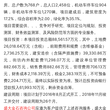
房。总户数为768户，总人口2,458位，机动车停车位904
辆，非机动车停车位1,270辆。项目建成后，建筑密度为
17.2%，综合容积率为2.00，绿化率为35.1%。
项目需要
提供
、
、
、竞争对手研究、项目定位与规划、投资
测算、财务效益测算、
及风险防范等方面的专业服务。
项目投资：本项目投资总额88,561.57万元，其中，土地费
26,018.64万元（含税），前期费用和规费（含维修基金）
2,736.25万元，建安造价（含隔声措施费）39,330.86万
元，街坊内外配套费11,298.07万元，建设单位管理费
882.66万元，销售费用882.66万元，管理费用706.13万
元，财务成本2,118.39万元，税金2,383.19万元，不可预备
费2,204.71万元。最终以实际投资为准。预计总投资由银行
贷款投入61,993.10万元，剩余资金自筹。
建设周期：项目计划于2016年8月正式开工，2018年11月竣
工并交付，建设周期为26个月。 
盛大金石
咨询公司
应邀为客户提供了
上述咨询服务，盛大金