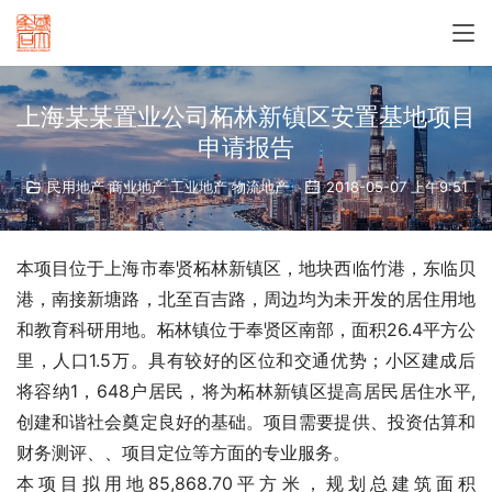
上海某某置业公司柘林新镇区安置基地项目
申请报告
民用地产 商业地产 工业地产 物流地产
2018-05-07 上午9:51
本项目位于上海市奉贤柘林新镇区，地块西临竹港，东临贝
港，南接新塘路，北至百吉路，周边均为未开发的居住用地
和教育科研用地。柘林镇位于奉贤区南部，面积26.4平方公
里，人口1.5万。具有较好的区位和交通优势；小区建成后
将容纳1，648户居民，将为柘林新镇区提高居民居住水平,
创建和谐社会奠定良好的基础。项目需要
提供
、投资估算和
财务测评、
、项目定位等方面的专业服务。
本项目拟用地85,868.70平方米，规划总建筑面积