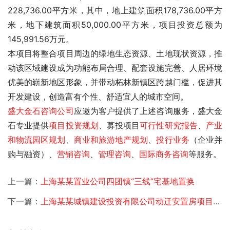
228,736.00平方米，其中，地上建筑面积178,736.00平方
米，地下建筑面积50,000.00平方米，项目投资总额为
145,991.56万元。
本项目将整合项目周边的绿地生态资源、土地现状资源，推
动该区域建设成为功能布局合理、配套设施完善、人居环境
优美的崭新地区形象，并带动柘林新镇区跨越门槛，促进其
开发建设，创造富有个性、舒适宜人的城市空间。 
盛大金石
咨询公司
应邀为客户提供了
上述咨询服务，盛大金
石专业提供
项目投资规划
、募投项目
可行性研究报告
、
产业
和物流园区规划
、
商业和旅游地产规划
、
投行业务
（企业并
购与融资）、
营销咨询
、
管理咨询
、
国际商务咨询
等服务。
上一篇：
上海某某置业公司四团镇“三线”宅基地置换
下一篇：
上海某某城镇建设投资有限公司动迁安置房项目申请报告