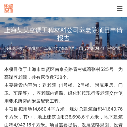
上海某某空调工程材料公司养老院项目申请
报告
民用地产 商业地产 工业地产 物流地产
2018-04-11 下午5:10
本项目位于上海市奉贤区南奉公路青村镇湾张村525号，为
高端养老院，共有床位数738个。
主要建设内容为：养老院（1号楼、2号楼、附属用房、门
卫、车库等），养老院内道路、绿化和按现行养老院交付使
用要求所需的附属配套工程。
本项目拟用地14,660.4平方米，规划总建筑面积41,640.76
平方米，其中，地上建筑面积36,698.6平方米，地下建筑
面积4,942.16平方米。项目需要
提供
、发展战略规划、投资