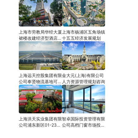
上海市劳教局华经大厦
上海市杨浦区五角场镇
裙楼改建经济型酒店可
十五五经济发展规划
研
上海远天控股集团有限
金大元(上海)有限公司
公司奉贤物流基地可行
人力资源管理规划咨询
性研究
上海洪天实业集团有限
智卓国际投资管理有限
公司浦东新区01-23地
公司高档门窗市场投资
块合资项目项建
机会研究