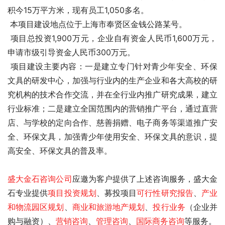
积今15万平方米，现有员工1,050多名。
 本项目建设地点位于上海市奉贤区金钱公路某号。
 项目总投资1,900万元，企业自有资金人民币1,600万元，
申请市级引导资金人民币300万元。
 项目建设主要内容：一是建立专门针对青少年安全、环保
文具的研发中心，加强与行业内的生产企业和各大高校的研
究机构的技术合作交流，并在全行业内推广研究成果，建立
行业标准；二是建立全国范围内的营销推广平台，通过直营
店、与学校的定向合作、慈善捐赠、电子商务等渠道推广安
全、环保文具，加强青少年使用安全、环保文具的意识，提
高安全、环保文具的普及率。
盛大金石
咨询公司
应邀为客户提供了
上述咨询服务，盛大金
石专业提供
项目投资规划
、募投项目
可行性研究报告
、
产业
和物流园区规划
、
商业和旅游地产规划
、
投行业务
（企业并
购与融资）、
营销咨询
、
管理咨询
、
国际商务咨询
等服务。