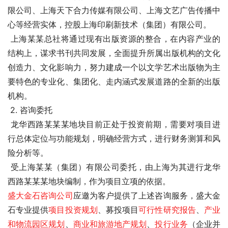
限公司、上海天下合力传媒有限公司、上海文艺广告传播中
心等经营实体，控股上海印刷新技术（集团）有限公司。
 上海某某总社将通过现有出版资源的整合，在内容产业的
结构上，谋求书刊共同发展，全面提升所属出版机构的文化
创造力、文化影响力，努力建成一个以文学艺术出版物为主
要特色的专业化、集团化、走内涵式发展道路的全新的出版
机构。
 2. 咨询委托
 龙华西路某某某地块目前正处于投资前期，需要对项目进
行总体定位与功能规划，明确经营方式，进行财务测算和风
险分析等。
 受上海某某（集团）有限公司委托，由上海
为其进行龙华
西路某某某地块
编制，作为项目立项的依据。 
盛大金石
咨询公司
应邀为客户提供了
上述咨询服务，盛大金
石专业提供
项目投资规划
、募投项目
可行性研究报告
、
产业
和物流园区规划
、
商业和旅游地产规划
、
投行业务
（企业并