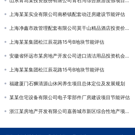
山东青岛某投资股份有限公司青石湾综合旅游度假项目投资规划
上海某某实业有限公司南桥镇配套动迁房建设节能评估
上海净鑫市政管理配套有限公司莫干山精品酒店投资价值分析
上海某某集团松江辰花路15号B地块节能评估
安徽省怀远市某房地产开发公司进口清洁用品投资机会研究
上海某某集团松江辰花路15号B地块节能评估
福建厦门石狮清源山休闲养生项目总体定位及发展规划
某某住宅设备有限公司电子零部件厂房建设项目节能评估
浙江某房地产开发有限公司嘉善城市新区综合性地产项目总体定位与发展规划