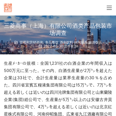
三菱商事（上海）有限公司酒类产品包装市
场调查
管理和营销咨询
,
食品餐饮 酒水饮料 休闲娱乐 旅游饭店
2022-05-30 上午8:21
生産ﾒｰｶｰの規模：全国1,231社の白酒企業の年間収入は
500万元に至った。その内、白酒生産量が2万㌧を超えた
企業は33社で、合計生産量は業界生産量の30％を占め
た。四川省宜賓五糧液集団有限公司は15万㌧で、7万㌧を
超える若しくは近いのは四川沦牌集団有限公司と山東蘭陵
企業(集団)総公司で、生産量が5万㌧以上のは安徽古井貢
集団有限公司で、4万㌧を超える若しくは近いのは北京紅
星株式有限公司、河南仰昭集団、広東省九江酒廠有限公司