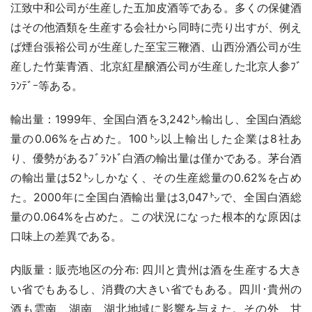
江致中和公司が生産した五加皮酒等である。多くの保健酒
はその他酒類を生産する会社から同時に売り出すが、例え
ば煙台張裕公司が生産した至宝三鞭酒、山西汾酒公司が生
産した竹葉青酒、北京紅星醸酒公司が生産した北京人参ﾌﾞ
ﾗﾝﾃﾞｰ等ある。
輸出量：1999年、全国白酒を3,242㌧輸出し、全国白酒総
量の0.06%を占めた。100㌧以上輸出した企業は8社あ
り、優勢があるﾌﾞﾗﾝﾄﾞ白酒の輸出量は僅かである。茅台酒
の輸出量は52㌧しかなく、その生産総量の0.62%を占め
た。2000年に全国白酒輸出量は3,047㌧で、全国白酒総
量の0.064%を占めた。この状況になった根本的な原因は
口味上の差異である。
内販量：販売地区の分布: 四川と貴州は酒を生産する大き
い省でもあるし、消費の大きい省でもある。四川･貴州の
酒も雲南、湖南、湖北地域に影響を与えた。その外、甘