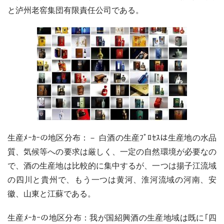
と泸州老窖集団有限責任公司である。
生産ﾒｰｶｰの地区分布：－ 白酒の生産ﾌﾟﾛｾｽは生産地の水品
質、気候等への要求は厳しく、一定の自然環境が必要なの
で、酒の生産地は比較的に集中するが、一つは揚子江流域
の四川と貴州で、もう一つは黄河、淮河流域の河南、安
徽、山東と江蘇である。
生産ﾒｰｶｰの地区分布：我が国紹興酒の生産地域は既に｢四