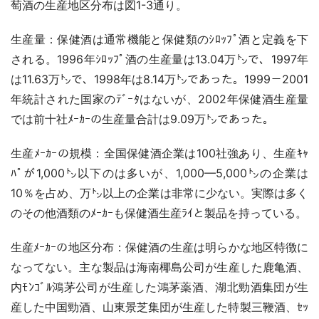
萄酒の生産地区分布は図1-3通り。
生産量：保健酒は通常機能と保健類のｼﾛｯﾌﾟ酒と定義を下
される。1996年ｼﾛｯﾌﾟ酒の生産量は13.04万㌧で、1997年
は11.63万㌧で、1998年は8.14万㌧であった。1999－2001
年統計された国家のﾃﾞｰﾀはないが、2002年保健酒生産量
では前十社ﾒｰｶｰの生産量合計は9.09万㌧であった。
生産ﾒｰｶｰの規模：全国保健酒企業は100社強あり、生産ｷｬ
ﾊﾟが1,000㌧以下のは多いが、1,000—5,000㌧の企業は
10％を占め、万㌧以上の企業は非常に少ない。実際は多く
のその他酒類のﾒｰｶｰも保健酒生産ﾗｲと製品を持っている。
生産ﾒｰｶｰの地区分布：保健酒の生産は明らかな地区特徴に
なってない。主な製品は海南椰島公司が生産した鹿亀酒、
内ﾓﾝｺﾞﾙ鴻茅公司が生産した鴻茅薬酒、湖北勁酒集団が生
産した中国勁酒、山東景芝集団が生産した特製三鞭酒、ｾｯ