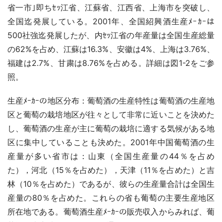
省一市｣即ちｾｯ江省、江蘇省、江西省、上海市を突破し、
全国迄発展している。2001年、全国紹興酒生産ﾒｰｶｰは
500社強迄発展したが、内ｾｯ江省の年産量は全国生産総量
の62%を占め、江蘇は16.3%、安徽は4%、上海は3.76%、
福建は2.7%、甘粛は8.76%を占める。詳細は図1-2をご参
照。
生産ﾒｰｶｰの地区分布：葡萄酒の生産特性は葡萄酒の生産地
区と葡萄の栽培地区が往々として非常に近いことを決めた
し、葡萄酒の生産が主に葡萄の栽培に適する気候がある地
区に集中していることも決めた。2001年中国葡萄酒の生
産量が多い省市は：山東（全国生産量の44％を占め
た），河北（15％を占めた），天津（11％を占めた）と吉
林（10％を占めた）であるが、彼らの生産量合計は全国生
産量の80％を占めた。これらの省も葡萄の主要生産地区
所在地である。葡萄酒生産ﾒｰｶｰの販売収入からみれば、葡