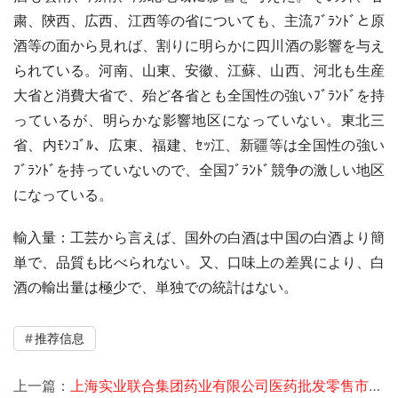
粛、陝西、広西、江西等の省についても、主流ﾌﾞﾗﾝﾄﾞと原
酒等の面から見れば、割りに明らかに四川酒の影響を与え
られている。河南、山東、安徽、江蘇、山西、河北も生産
大省と消費大省で、殆ど各省とも全国性の強いﾌﾞﾗﾝﾄﾞを持
っているが、明らかな影響地区になっていない。東北三
省、内ﾓﾝｺﾞﾙ、広東、福建、ｾｯ江、新疆等は全国性の強い
ﾌﾞﾗﾝﾄﾞを持っていないので、全国ﾌﾞﾗﾝﾄﾞ競争の激しい地区
になっている。
輸入量：工芸から言えば、国外の白酒は中国の白酒より簡
単で、品質も比べられない。又、口味上の差異により、白
酒の輸出量は極少で、単独での統計はない。
推荐信息
上一篇：
上海实业联合集团药业有限公司医药批发零售市场投研