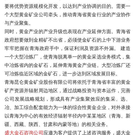
要将优势资源规模化开发，以达到产业协调的目的。需要一
个大型黄金矿业公司牵头，推动青海省黄金行业的产业协作
与产业聚集。
同时，黄金产业的产业升级也表现在产业延伸方面。青海省
政府想要做到金精矿不出省，必须使金矿石的上中下游业务
牢牢把握在青海政府手中，保证利润及资源不外漏。 建造
一个大型冶炼厂，使青海脱离单一的黄金采选业务模式，集
中冶炼省内的金矿石，延伸青海黄金产业链。大型冶炼厂还
可冶炼临近区域的金矿石，进一步达到区域发展目标。
青海昆仑黄金矿业股份有限公司将依托于青海省丰富的黄金
矿产资源并辐射周边地区，通过战略投资与资本运作，完善
公司发展战略规划，形成具有产业集聚效应的集采、选、
冶、加工综合配套能力为一体的综合性黄金企业，对外承接
以青海为中心的有效经济辐射半径内中某某地区（青海、新
疆、西藏、陕西、甘肃和内蒙等地）的相关业务。 
盛大金石
咨询公司
应邀为客户提供了
上述咨询服务，盛大金