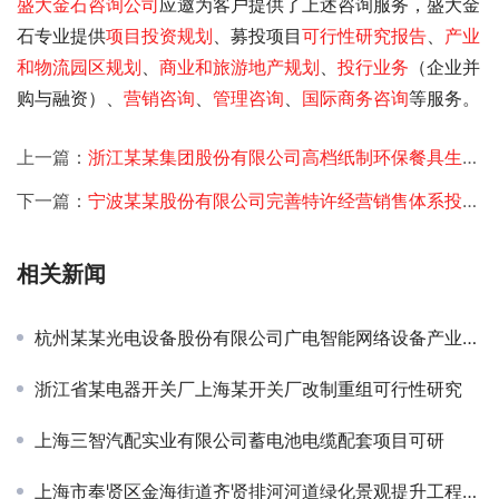
盛大金石
咨询公司
应邀为客户提供了上述咨询服务，盛大金
石专业提供
项目投资规划
、募投项目
可行性研究报告
、
产业
和物流园区规划
、
商业和旅游地产规划
、
投行业务
（企业并
购与融资）、
营销咨询
、
管理咨询
、
国际商务咨询
等服务。
上一篇：
浙江某某集团股份有限公司高档纸制环保餐具生产项目可研-IPO
下一篇：
宁波某某股份有限公司完善特许经营销售体系投资项目可研-定增
相关新闻
杭州某某光电设备股份有限公司广电智能网络设备产业化升级项目可研-IPO
浙江省某电器开关厂上海某开关厂改制重组可行性研究
上海三智汽配实业有限公司蓄电池电缆配套项目可研
上海市奉贤区金海街道齐贤排河河道绿化景观提升工程可研