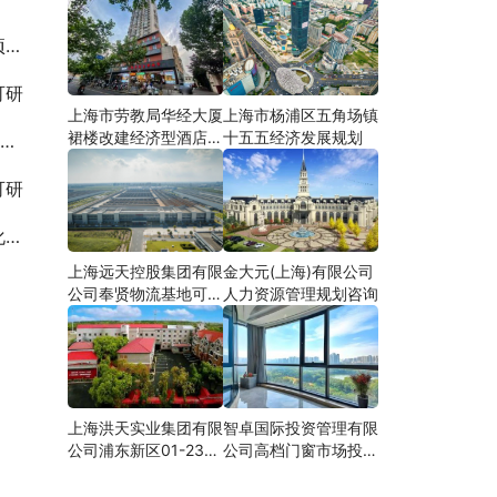
研
可研
上海市劳教局华经大厦
上海市杨浦区五角场镇
裙楼改建经济型酒店可
十五五经济发展规划
研
可研
增
上海远天控股集团有限
金大元(上海)有限公司
公司奉贤物流基地可行
人力资源管理规划咨询
性研究
上海洪天实业集团有限
智卓国际投资管理有限
公司浦东新区01-23地
公司高档门窗市场投资
块合资项目项建
机会研究