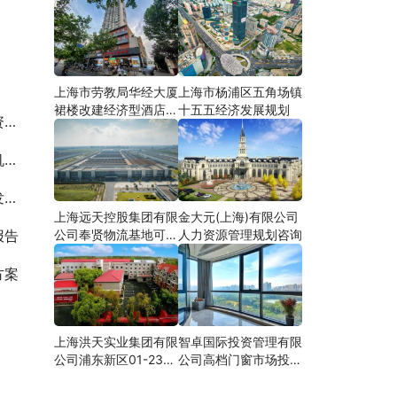
上海市劳教局华经大厦
上海市杨浦区五角场镇
裙楼改建经济型酒店可
十五五经济发展规划
约
研
究
究
上海远天控股集团有限
金大元(上海)有限公司
公司奉贤物流基地可行
人力资源管理规划咨询
报告
性研究
方案
上海洪天实业集团有限
智卓国际投资管理有限
公司浦东新区01-23地
公司高档门窗市场投资
块合资项目项建
机会研究