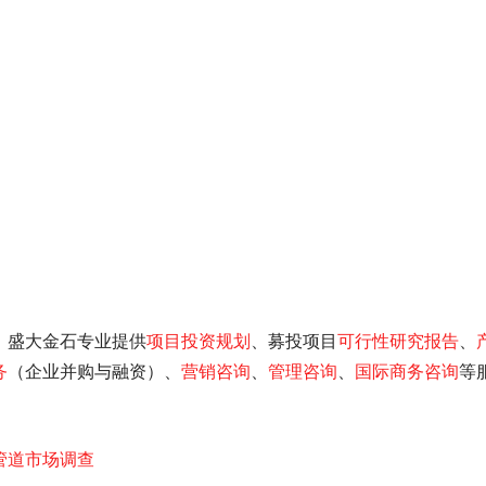
；
；
，盛大金石专业提供
项目投资规划
、募投项目
可行性研究报告
、
务
（企业并购与融资）、
营销咨询
、
管理咨询
、
国际商务咨询
等
管道市场调查