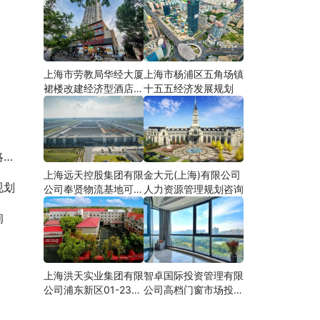
上海市劳教局华经大厦
上海市杨浦区五角场镇
裙楼改建经济型酒店可
十五五经济发展规划
研
究
上海远天控股集团有限
金大元(上海)有限公司
规划
公司奉贤物流基地可行
人力资源管理规划咨询
性研究
询
上海洪天实业集团有限
智卓国际投资管理有限
公司浦东新区01-23地
公司高档门窗市场投资
块合资项目项建
机会研究