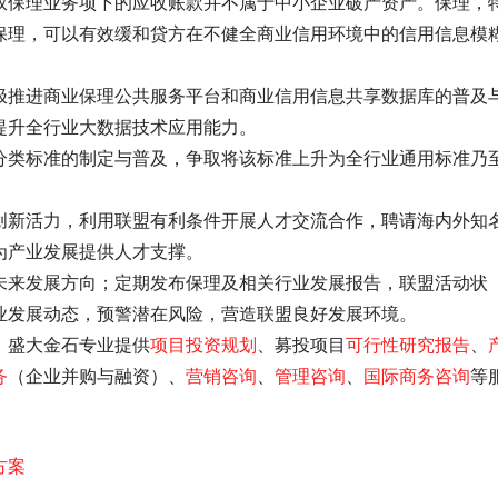
权保理业务项下的应收账款并不属于中小企业破产资产。保理，
保理，可以有效缓和贷方在不健全商业信用环境中的信用信息模
极推进商业保理公共服务平台和商业信用信息共享数据库的普及
提升全行业大数据技术应用能力。
分类标准的制定与普及，争取将该标准上升为全行业通用标准乃
创新活力，利用联盟有利条件开展人才交流合作，聘请海内外知
为产业发展提供人才支撑。
未来发展方向；定期发布保理及相关行业发展报告，联盟活动状
业发展动态，预警潜在风险，营造联盟良好发展环境。 
，盛大金石专业提供
项目投资规划
、募投项目
可行性研究报告
、
务
（企业并购与融资）、
营销咨询
、
管理咨询
、
国际商务咨询
等
方案