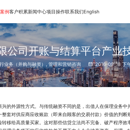
案例
客户积累
新闻中心
项目操作
联系我们
English
限公司开账与结算平台产业
行业务（并购与融资）
,
管理和营销咨询
2016-09-18 下午
新兴的外源性
方式。与传统融资不同的是，出借人在保理业务中
一整套对供应商应收账款（即来自顾客的交易付款）价值的判断
险转移给高质量买家。这对那些信贷立法尚不完备、破产程序效