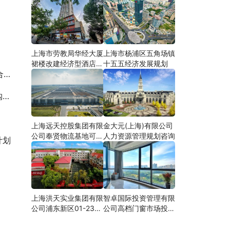
上海市劳教局华经大厦
上海市杨浦区五角场镇
裙楼改建经济型酒店可
十五五经济发展规划
案
研
询
上海远天控股集团有限
金大元(上海)有限公司
公司奉贤物流基地可行
人力资源管理规划咨询
计划
性研究
上海洪天实业集团有限
智卓国际投资管理有限
公司浦东新区01-23地
公司高档门窗市场投资
块合资项目项建
机会研究