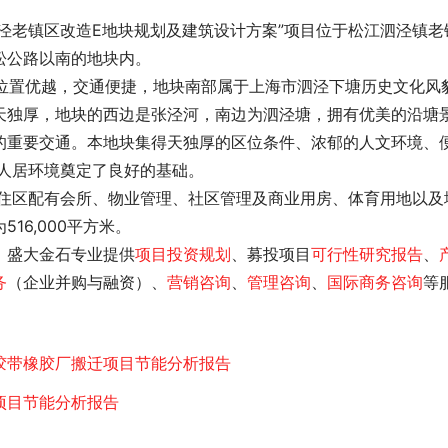
泾老镇区改造E地块规划及建筑设计方案”项目位于松江泗泾镇老
松公路以南的地块内。
天独厚，地块的西边是张泾河，南边为泗泾塘，拥有优美的沿塘
的重要交通。本地块集得天独厚的区位条件、浓郁的人文环境、
人居环境奠定了良好的基础。
6,000平方米。 
，盛大金石专业提供
项目投资规划
、募投项目
可行性研究报告
、
务
（企业并购与融资）、
营销咨询
、
管理咨询
、
国际商务咨询
等
胶带橡胶厂搬迁项目节能分析报告
项目节能分析报告