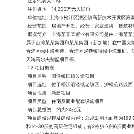
 法定代表人：略
 注册资本：14,200万元人民币
 单位地址: 上海市松江区泗泾镇高新技术开发区高
 经营范围：房地产开发、经营；家庭装潢；建筑
 概况简介：上海某某某置业有限公司是由上海某某实业有限公司投资设立的房地产项目公司。上海某某实业有限公司
属于台湾某某集团和某某集团（新加坡）在中国大
青浦区绿中海明苑、青浦区赵巷镇得绿中海雅庭、
天鸿高尔夫别墅项目等。
 1.2 项目概况
 项目名称：泗泾镇旧镇改造项目
 项目选址：位于松江泗泾镇老镇区，沪松公路以
 项目性质：新建项目
 项目类型：住宅及商业配套设施项目
 项目总投资：约为24亿元
 项目建设规模及建设内容：总规划用地面积为159,980平方米，总建筑面积516,000平方米，项目由6-8层的多层住宅
和14-30层的高层住宅组成，有2栋独立的6层商