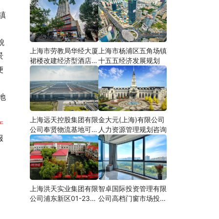
镇
上海市劳教局华经大厦
上海市杨浦区五角场镇
景
裙楼改建经济型酒店可
十五五经济发展规划
便
研
上海远天控股集团有限
金大元(上海)有限公司
产
公司奉贤物流基地可行
人力资源管理规划咨询
服
性研究
上海洪天实业集团有限
智卓国际投资管理有限
公司浦东新区01-23地
公司高档门窗市场投资
块合资项目项建
机会研究