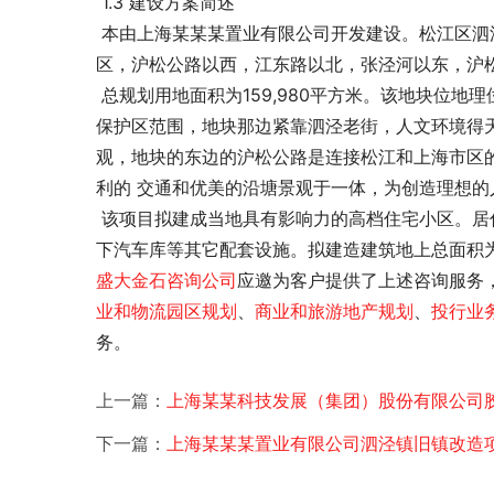
 1.3 建设方案简述
 本
由上海某某某置业有限公司开发建设。松江区泗
区，沪松公路以西，江东路以北，张泾河以东，沪
 总规划用地面积为159,980平方米。该地块位地理位置优越，交通便捷，地块南部属于上海市泗泾下塘历史文化风貌
保护区范围，地块那边紧靠泗泾老街，人文环境得
观，地块的东边的沪松公路是连接松江和上海市区
利的 交通和优美的沿塘景观于一体，为创造理想的
 该项目拟建成当地具有影响力的高档住宅小区。居住区配有会所、物业管理、社区管理及商业用房、体育用地以及地
下汽车库等其它配套设施。拟建造建筑地上总面积为51
盛大金石
咨询公司
应邀为客户提供了
上述咨询服务
业和物流园区规划
、
商业和旅游地产规划
、
投行业
务。
上一篇：
上海某某科技发展（集团）股份有限公司
下一篇：
上海某某某置业有限公司泗泾镇旧镇改造