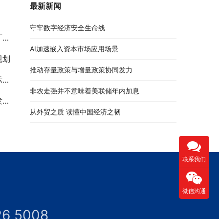
最新新闻
守牢数字经济安全生命线
估
AI加速嵌入资本市场应用场景
规划
推动存量政策与增量政策协同发力
划
非农走强并不意味着美联储年内加息
案
从外贸之质 读懂中国经济之韧
联系我们
微信沟通
26 5008