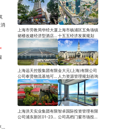
、消
上海市劳教局华经大厦
上海市杨浦区五角场镇
裙楼改建经济型酒店可
十五五经济发展规划
研
产
服
上海远天控股集团有限
金大元(上海)有限公司
公司奉贤物流基地可行
人力资源管理规划咨询
性研究
上海洪天实业集团有限
智卓国际投资管理有限
公司浦东新区01-23地
公司高档门窗市场投资
块合资项目项建
机会研究
告