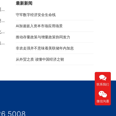
最新新闻
划
守牢数字经济安全生命线
请
AI加速嵌入资本市场应用场景
告
推动存量政策与增量政策协同发力
究
非农走强并不意味着美联储年内加息
从外贸之质 读懂中国经济之韧
联系我们
微信沟通
26 5008