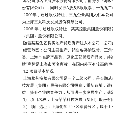
 本公司原名上海胶带股份有限公司，前身系上海胶带总厂，一九九二年四月经批准改制为股份有限公司（中外合资股
份有限公司），同时发行A股及B股股票，一九九
 2001年，通过股权转让，三九企业集团入驻本公司，实施资产重组后，主营橡胶业及医药行业。2003年6月公司更名
为上海三九科技发展股份有限公司。
 2006 年，通过股权转让，某某控股集团股份有限公司成为本公司控股股东。同年6月公司更名为上海某某科技发展
（集团）股份有限公司。
 随着某某集团将房地产优质资产注入本公司，公
 经营范围：公司主要生产、销售各类输送带、三角带（V带）等产品。输送带、三角带等主要产品先后获国家银质
奖、上海市名牌产品奖、原化工部优质产品奖，并连
牌”商标是上海市著名商标，在国内外享有较高的声
 1.2 项目基本情况
 上海胶带橡胶有限公司是一个二级公司，是长期从事胶带生产、营销的知名老企业，本项目由其上级公司上海某某科
技发展（集团）股份有限公司投资，重新选址，进
益，提升企业的竞争力，从而进一步发展生产，满
 1） 项目名称：上海某某科技发展（集团）股份
 2） 项目选址：上海化学工业区奉贤分区，属于