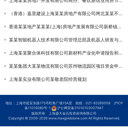
上海某某房地产开发有限公司商办、餐饮旅馆业用房节能评估
（香港）嘉里建设上海某某房地产有限公司闸北某某不夜城三期节能评估
香港某某地产某某某(上海)房地产发展有限公司新桥镇某某四季御庭项目申请报告
某某智能机器人技术有限公司管理总部及机器人研发与展示中心节能评估
上海某某聚合体科技有限公司新材料产业化申请报告和节能评估
某某集团大某某物流有限公司苏州物流园区项目资金申请报告
上海某实业有限公司某敬老院经营规划
地址：上海市延安东路175号旺角广场15A层 热线：021-63265008
沪ICP
备11019280号-1
沪公网安备31010102007947
版权所有 上海盛大金石投资咨询有限公司
Copyright © 2006-2026
www.maxgoldstone.com
All Rights Reserved.