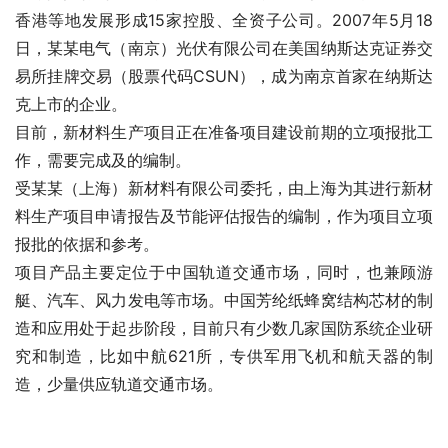
香港等地发展形成15家控股、全资子公司。2007年5月18
日，某某电气（南京）光伏有限公司在美国纳斯达克证券交
易所挂牌交易（股票代码CSUN），成为南京首家在纳斯达
克上市的企业。
目前，新材料生产项目正在准备项目建设前期的立项报批工
作，需要完成
及
的编制。
受某某（上海）新材料有限公司委托，由上海
为其进行新材
料生产项目申请报告及节能评估报告的编制，作为项目立项
报批的依据和参考。
项目产品主要定位于中国轨道交通市场，同时，也兼顾游
艇、汽车、风力发电等市场。中国芳纶纸蜂窝结构芯材的制
造和应用处于起步阶段，目前只有少数几家国防系统企业研
究和制造，比如中航621所，专供军用飞机和航天器的制
造，少量供应轨道交通市场。