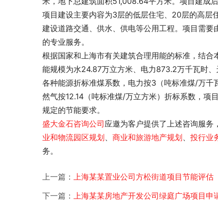
米，地下总建筑面积51,008.64平方米。项目建成
项目建设主要内容为3层的低层住宅、20层的高层
建设道路交通、供水、供电等公用工程。项目需要
的专业服务。
根据国家和上海市有关建筑合理用能的标准，结合
能规模为水24.87万立方米、电力873.2万千瓦时
各种能源折标准煤系数，电力按3（吨标准煤/万千瓦
然气按12.14（吨标准煤/万立方米）折标系数，项
规定的节能要求。 
盛大金石
咨询公司
应邀为客户提供了
上述咨询服务
业和物流园区规划
、
商业和旅游地产规划
、
投行业
务。
上一篇：
上海某某置业公司方松街道项目节能评估
下一篇：
上海某某房地产开发公司绿庭广场项目申