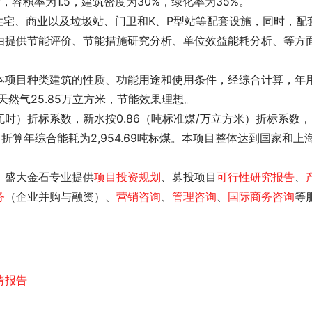
后，容积率为1.5，建筑密度为30%，绿化率为35%。
住宅、商业以及垃圾站、门卫和K、P型站等配套设施，同时，配
由
提供节能评价、节能措施研究分析、单位效益能耗分析、
等方
本项目种类建筑的性质、功能用途和使用条件，经综合计算，年
、天然气25.85万立方米，节能效果理想。
时）折标系数，新水按0.86（吨标准煤/万立方米）折标系数
目折算年综合能耗为2,954.69吨标煤。本项目整体达到国家和上
，盛大金石专业提供
项目投资规划
、募投项目
可行性研究报告
、
务
（企业并购与融资）、
营销咨询
、
管理咨询
、
国际商务咨询
等
请报告