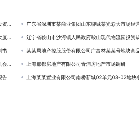
规划
广东省深圳市某商业集团山东聊城某光彩大市场经营诊
可研
辽宁省鞍山市沙河镇人民政府鞍山现代物流园投资规划方
划书
某某局地产控股股份有限公司广富林某某号地块商品房项目节能分析
研究
上海郡都房地产有限公司青浦房地产市场调研
报告
上海某某置业有限公司南桥新城02单元03-02地块项目申请报