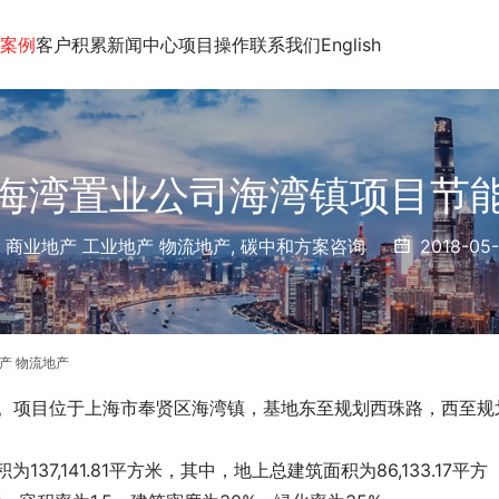
案例
客户积累
新闻中心
项目操作
联系我们
English
海湾置业公司海湾镇项目节
 商业地产 工业地产 物流地产
,
碳中和方案咨询
2018-05
产 物流地产
5亿元。项目位于上海市奉贤区海湾镇，基地东至规划西珠路，西至规
137,141.81平方米，其中，地上总建筑面积为86,133.17平方