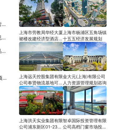
断
上海市劳教局华经大厦
上海市杨浦区五角场镇
案
裙楼改建经济型酒店可
十五五经济发展规划
研
篇
上海远天控股集团有限
金大元(上海)有限公司
告
公司奉贤物流基地可行
人力资源管理规划咨询
性研究
上海洪天实业集团有限
智卓国际投资管理有限
公司浦东新区01-23地
公司高档门窗市场投资
块合资项目项建
机会研究