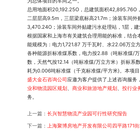
为总体项目的车间之一。
总用地面积20,192.25O，总建筑面积42,895.7
二层层高9.5m，三层梁底标高21.7m；涂装车间外贴
3,470.24O；涂装车间外贴建污水处理站，1层，建筑面
根据国家和上海市有关建筑合理用能的标准，结合
能规模为：电力1,721.87 万千瓦时、水22.06万
各种能源折标准煤系数，电力按2.88（吨标准煤/
数，天然气按12.14（吨标准煤/万立方米）折标系
耗为0.006吨标准煤（千克标准煤/平方米)。本
盛大金石
咨询公司
应邀为客户提供了
上述咨询服务
业和物流园区规划
、
商业和旅游地产规划
、
投行业
务。
上一篇：
长兴智慧物流产业园可行性研究报告
下一篇：
上海聚博房地产开发有限公司四平路171