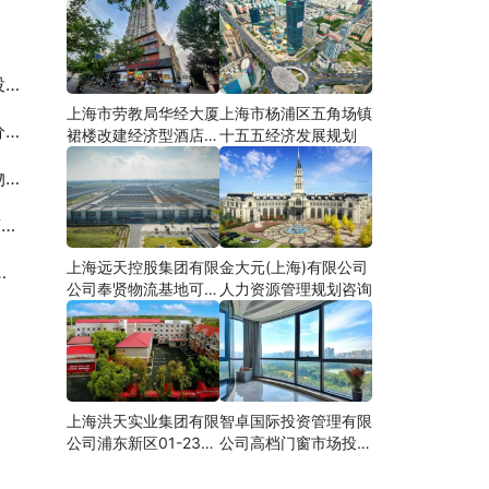
划
上海市劳教局华经大厦
上海市杨浦区五角场镇
告
裙楼改建经济型酒店可
十五五经济发展规划
研
心
估
上海远天控股集团有限
金大元(上海)有限公司
公司奉贤物流基地可行
人力资源管理规划咨询
性研究
上海洪天实业集团有限
智卓国际投资管理有限
公司浦东新区01-23地
公司高档门窗市场投资
块合资项目项建
机会研究