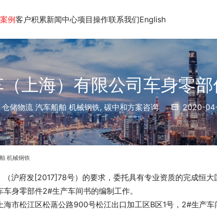
案例
客户积累
新闻中心
项目操作
联系我们
English
车（上海）有限公司车身零部
 仓储物流 汽车船舶 机械钢铁
,
碳中和方案咨询
2020-04
舶 机械钢铁
沪府发[2017]78号）的要求，委托具有专业资质的
完成恒大
车车身零部件
2#生产车间
书的编制工作。
海市松江区松蒸公路900号松江出口加工区B区1号，2#生产车