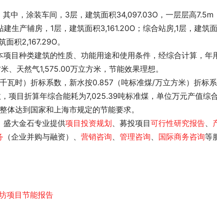
6O，其中，涂装车间，3层，建筑面积34,097.03O，一层层高7.5m
建生产辅房，1层，建筑面积3,161.20O；综合站房,1层，建筑
积2,167.29O。
本项目种类建筑的性质、功能用途和使用条件，经综合计算，年
立方米、天然气1,575.00万立方米，节能效果理想。
万千瓦时）折标系数，新水按0.857（吨标准煤/万立方米）折标系
数，项目折算年综合能耗为7,025.39吨标准煤，单位万元产值综
项目整体达到国家和上海市规定的节能要求。 
，盛大金石专业提供
项目投资规划
、募投项目
可行性研究报告
、
务
（企业并购与融资）、
营销咨询
、
管理咨询
、
国际商务咨询
等
街坊项目节能报告