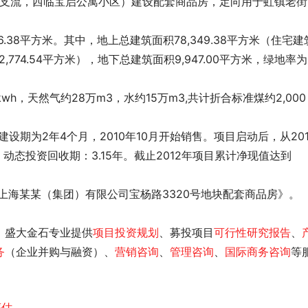
河支流，西临宝启公寓小区）建设配套商品房，定向用于虹镇老街
2,774.54平方米），地下总建筑面积9,947.00平方米，绿地率为
动态投资回收期：3.15年。截止2012年项目累计净现值达到
上海某某（集团）有限公司宝杨路3320号地块配套商品房
》。
，盛大金石专业提供
项目投资规划
、募投项目
可行性研究报告
、
务
（企业并购与融资）、
营销咨询
、
管理咨询
、
国际商务咨询
等
评估