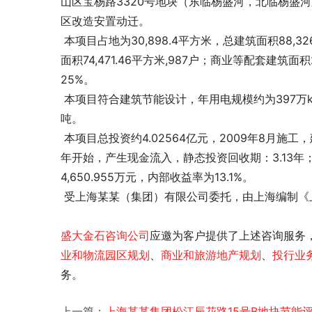
山区宝杨路3320号地块（东临杨盛河，北临杨盛
区改造安置动迁。
 本项目占地为30,898.4平方米，总建筑面积88,326.38平方米。其中，地上总建筑面积78,349.38平方米（住宅建筑
面积74,471.46平方米,987户；商业等配套建筑面积
25%。
 本项目符合建筑节能设计，年用电规模约为397万kwh，天然气约28万m3，水约15万m3,共计折合标准煤约2,000
吨。
 本项目总投资约4.02564亿元，2009年8月施工，建设期为2年4个月，2010年10月开始销售。项目启动后，从2010
年开始，产生现金流入，静态投资回收期：3.13年；
4,650.955万元，内部收益率为13.1%。
 受上海某某（集团）有限公司委托，由上海
编制《
盛大金石
咨询公司
应邀为客户提供了
上述咨询服务
业和物流园区规划
、
商业和旅游地产规划
、
投行业
务。
上一篇：
上海某某集团松江辰花路15号B地块节能