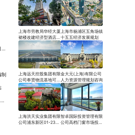
上海市劳教局华经大厦
上海市杨浦区五角场镇
裙楼改建经济型酒店可
十五五经济发展规划
研
告
上海远天控股集团有限
金大元(上海)有限公司
编制
公司奉贤物流基地可行
人力资源管理规划咨询
性研究
估
篇
上海洪天实业集团有限
智卓国际投资管理有限
公司浦东新区01-23地
公司高档门窗市场投资
块合资项目项建
机会研究