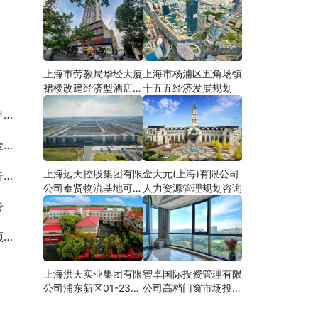
上海市劳教局华经大厦
上海市杨浦区五角场镇
裙楼改建经济型酒店可
十五五经济发展规划
研
估
告
上海远天控股集团有限
金大元(上海)有限公司
估
公司奉贤物流基地可行
人力资源管理规划咨询
性研究
告
研
上海洪天实业集团有限
智卓国际投资管理有限
公司浦东新区01-23地
公司高档门窗市场投资
块合资项目项建
机会研究