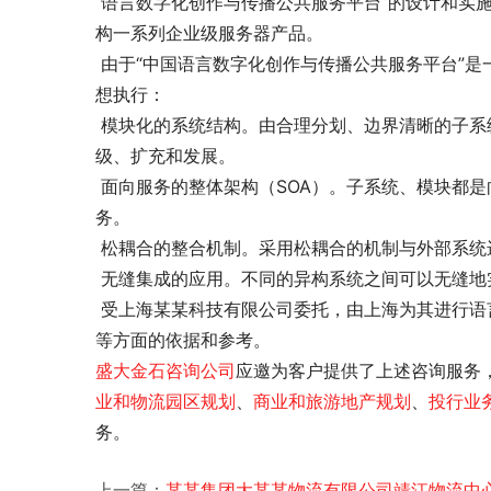
 语言数字化创作与传播公共服务平台”的设计和实施将完全基于无缝、集成的体系结构，采用先进信息通讯的技术，架
构一系列企业级服务器产品。
 由于“中国语言数字化创作与传播公共服务平台”是一个复杂的信息系统，因此，项目的设计将严格地按照如下设计思
想执行：
 模块化的系统结构。由合理分划、边界清晰的子系统和模块组成，形成组装式、插件式的体系结构，以利于系统的升
级、扩充和发展。
 面向服务的整体架构（SOA）。子系统、模块都是向系统内部和外部提供服务的逻辑单元；采用标准的协议提供服
务。
 松耦合的整合机制。采用松耦合的机制与外部系
 无缝集成的应用。不同的异构系统之间可以无缝
 受上海某某科技有限公司委托，由上海
为其进行语
等方面的依据和参考。 
盛大金石
咨询公司
应邀为客户提供了
上述咨询服务
业和物流园区规划
、
商业和旅游地产规划
、
投行业
务。
上一篇：
某某集团大某某物流有限公司靖江物流中