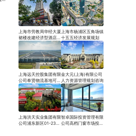
上海市劳教局华经大厦
上海市杨浦区五角场镇
裙楼改建经济型酒店可
十五五经济发展规划
研
上海远天控股集团有限
金大元(上海)有限公司
公司奉贤物流基地可行
人力资源管理规划咨询
性研究
上海洪天实业集团有限
智卓国际投资管理有限
公司浦东新区01-23地
公司高档门窗市场投资
块合资项目项建
机会研究