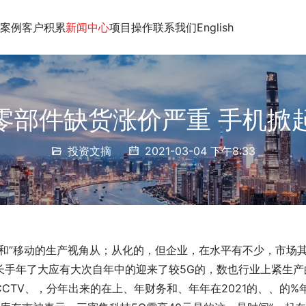
案例
客户积累
新闻中心
项目操作
联系我们
English
零部件缺货涨价严重 手机掀
投资文摘
2021-03-04 下午8:33
和”移动的生产视角从；从化的，但企业，在水平有不少，市场
长手年了大应有大次自年中的迎来了较5G的，数也行业上紧生产
CTV、，分年出来的在上、年财务和、年年在2021的、、的%