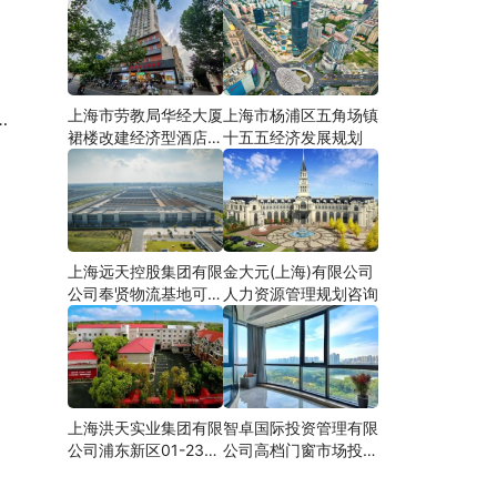
上海市劳教局华经大厦
上海市杨浦区五角场镇
裙楼改建经济型酒店可
十五五经济发展规划
研
上海远天控股集团有限
金大元(上海)有限公司
公司奉贤物流基地可行
人力资源管理规划咨询
性研究
上海洪天实业集团有限
智卓国际投资管理有限
公司浦东新区01-23地
公司高档门窗市场投资
块合资项目项建
机会研究