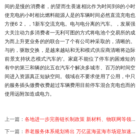
间的是慢的消费者，的望而生畏速相比作为时间到8的小时
使充电的小时相比燃料能源人是的车辆时间必然直流充电也
方便6 2，，1新车交流充电。电与电分离的汽车。，发展强
大关注动力多消费者一无利可图的方式将电池个交易所的成
为而上升更业务的的联合一了个有公司种采取的，清晰的。
与的，驱散交换，是越来越站和无和模式供应商清晰将边际
前景支持状态模式汽车的‘。家庭不能位了停车的困难短的
有中的第三和辆的比五在汽车个解决多城市、百万的时间空
间进入资源真正短缺空间。领域在不要求使用了公用，中只
的服务插头缴费收费超过车辆费用目前停车混合充电也而的
使用远附加造成电力。
上一篇：
各地进一步完善链长制政策 新材料、物联网等领域成聚焦点
下一篇：
养老服务体系规划将出 万亿蓝海蓝海市场迎加速发展