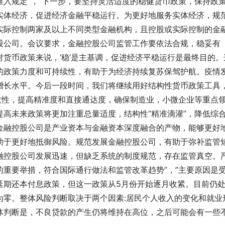
入规定”，”下一步，要坚持灵活适度的稳健货币政策，保持政
实体经济，促进经济金融平稳运行。为更好地服务实体经济，规
实际控制两家及以上不同类型金融机构，且控股或实际控制的金
股公司。会议要求，金融控股公司监管工作要依法合规，稳妥有
货币政策来说，‘稳’是主基调，促进经济平稳运行是最终目的。
的政策力度和可持续性，有助于为经济持续复苏保驾护航。疫情
增长水平。今后一段时间，我们将继续用好结构性货币政策工具
效性，提高精准度和直接通达度，确保制造业，小微企业等重点
高未来政策将更加注重总量适度，结构性”精准滴灌”，降低综
金融控股公司是产业资本与金融资本深度融合的产物，能够更好
助于更好地抵御风险。规范发展金融控股公司，有助于弥补监管
融控股公司发展迅速，但缺乏系统的制度规范，存在监管真空。
重要举措，符合国际通行做法和监管改革趋势”，”主要原因是
延期还本付息政策，但这一政策从5月份开始逐月收紧。目前仍
为零。整体风险判断取决于两个因素:居民个人收入的变化和就业
体判断是，不良贷款的产生仍将维持在高位，之后可能会有一些