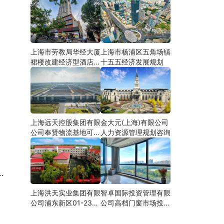
上海市劳教局华经大厦
上海市杨浦区五角场镇
裙楼改建经济型酒店可
十五五经济发展规划
研
上海远天控股集团有限
金大元(上海)有限公司
公司奉贤物流基地可行
人力资源管理规划咨询
性研究
上海洪天实业集团有限
智卓国际投资管理有限
公司浦东新区01-23地
公司高档门窗市场投资
块合资项目项建
机会研究