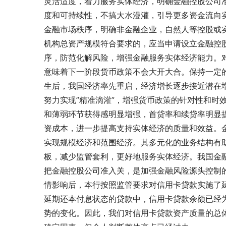
灵活适度，着力服务实体经济，明确金融控股公司准
度和可持续性，不搞大水漫灌，引导更多资金流向
金融市场秩序，明确非金融企业，自然人等控股或
机构总资产规模符合要求的，应当申请设立金融控
序，防范化解风险，增强金融服务实体经济能力。对
意味着下一阶段货币政策不会大开大合。保持一定
生后，我国经济率先重启，经济增长逐步接近潜在
努力实现”精准滴灌”，增强货币政策的针对性和时
和薄弱环节
获得感明显增强，首贷率和续贷率明显提
资成本，进一步提高支持实体经济的质量和效益。
实现规模经济和范围经济。其多元化的业务结构有
板，减少监管套利，更好地服务实体经济。我国金
把金融控股公司准入关，是加强金融风险源头控制的
情影响后，本行按照监管要求对信用卡贷款实施了
延期还本付息状态的贷款中，信用卡贷款余额已经
势的变化。因此，我们对信用卡贷款资产质量的总