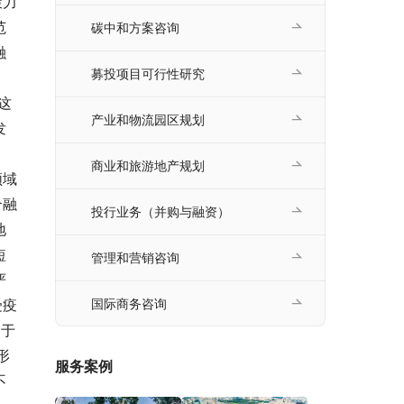
策力
范
碳中和方案咨询
融
募投项目可行性研究
这
产业和物流园区规划
发
，
商业和旅游地产规划
领域
合融
投行业务（并购与融资）
地
短
管理和营销咨询
严
受疫
国际商务咨询
处于
形
服务案例
不