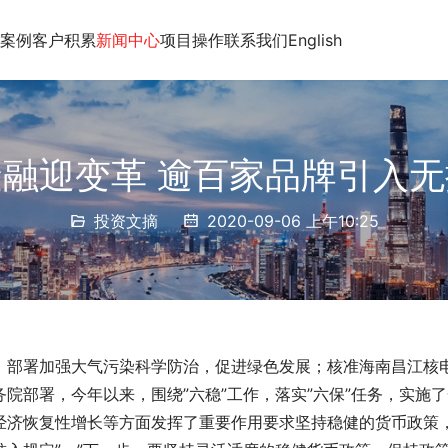
案例
客户积累
新闻中心
项目操作
联系我们
English
融迎变革 逾百家品牌引入
投资文摘
2020-09-06 上午10:25
，部署加强大气污染科学防治，促进绿色发展；核准海南昌江核
院部署，今年以来，围绕”六稳”工作，落实”六保”任务，实施了
经济恢复性增长等方面发挥了重要作用要求坚持稳健的货币政策