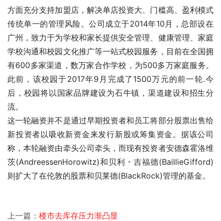
方面充分支持加盟店，解决单店投资大、门槛高、盈利模式
传统单一的管理风险。公司成立于2014年10月，总部设在
广州，致力于为学校和家长提供安全管理、健康管理、家庭
学校沟通和校园文化推广等一站式校园服务，目前在全国拥
有600多家渠道，数万家合作学校，为500多万家庭服务。
此前，该校园于2017年9月完成了1500万元的前一轮
.今
后，校园将以国家品牌建设为石牛镇，渠道建设和招生分
流。
这一轮融资并不是通过早期投资者和员工将部分股票出售给
新投资者以吸收新资金来发行新股或筹集资金。据该公司
称，本轮融资由牵头公司牵头，而现有投资者安德森霍洛维
茨(AndreessenHorowitz)和贝利・吉福德(BaillieGifford)
则扩大了在伦敦的股票和贝莱德(BlackRock)管理的基金。
上一篇：
楼市去库存压力渐凸显