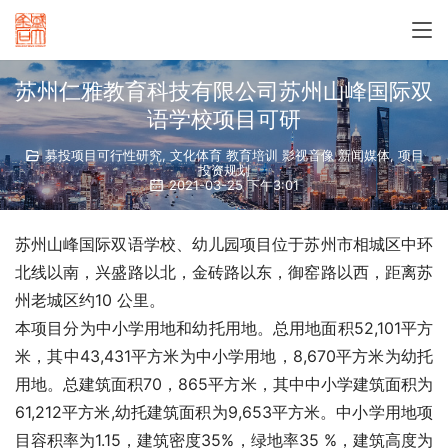
苏州仁雅教育科技有限公司苏州山峰国际双
语学校项目可研
募投项目可行性研究
,
文化体育 教育培训 影视音像 新闻媒体
,
项目
投资规划
2021-03-25 下午3:01
苏州山峰国际双语学校、幼儿园项目位于苏州市相城区中环
北线以南，兴盛路以北，金砖路以东，御窑路以西，距离苏
州老城区约10 公里。
本项目分为中小学用地和幼托用地。总用地面积52,101平方
米，其中43,431平方米为中小学用地，8,670平方米为幼托
用地。总建筑面积70，865平方米，其中中小学建筑面积为
61,212平方米,幼托建筑面积为9,653平方米。中小学用地项
目容积率为1.15，建筑密度35%，绿地率35 %，建筑高度为